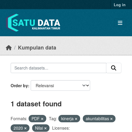
Skip to main content
Log in
Kumpulan data
Order by
1 dataset found
Formats:
PDF
Tag:
kinerja
akuntabilitas
2020
Nilai
Licenses: