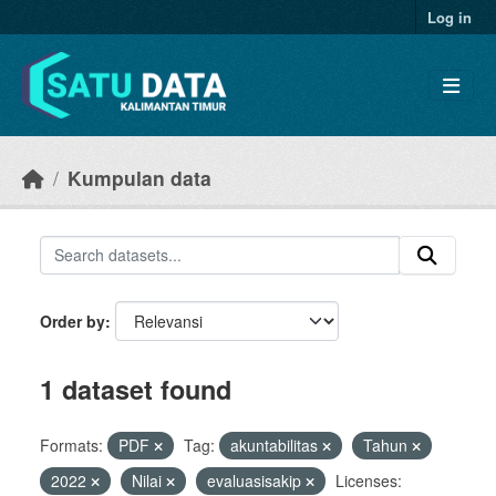
Skip to main content
Log in
Kumpulan data
Order by
1 dataset found
Formats:
PDF
Tag:
akuntabilitas
Tahun
2022
Nilai
evaluasisakip
Licenses: