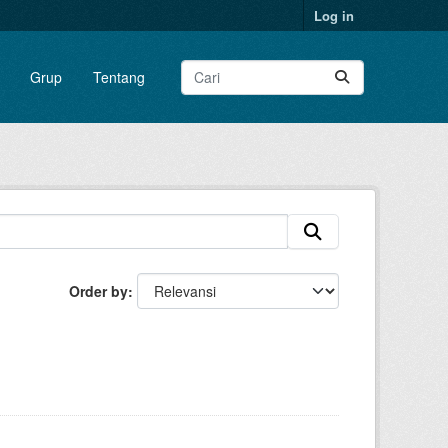
Log in
Grup
Tentang
Order by