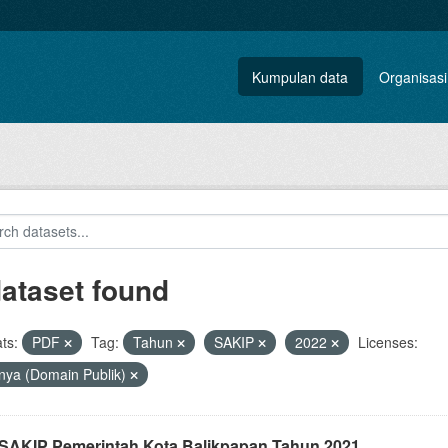
Kumpulan data
Organisasi
dataset found
ts:
PDF
Tag:
Tahun
SAKIP
2022
Licenses:
nya (Domain Publik)
i SAKIP Pemerintah Kota Balikpapan Tahun 2021