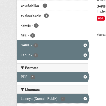
akuntabilitas
-
1
SAKIP
implem
evaluasisakip
-
1
PDF
kinerja
-
1
You can
Nilai
-
1
SAKIP
-
1
Tahun
-
1
Formats
PDF
-
1
Licenses
Lainnya (Domain Publik)
-
1