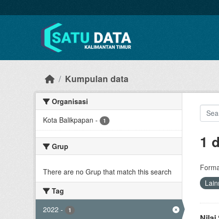
Skip to main content
Kumpulan data
Organisasi
Kota Balikpapan
-
1
1 
Grup
Forma
There are no Grup that match this search
Lain
Tag
2022
-
1
Nila