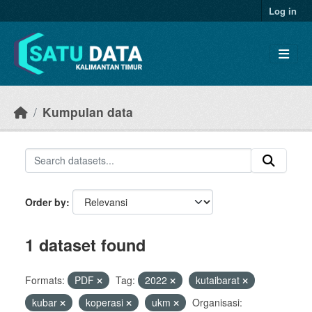
Skip to main content
Log in
Kumpulan data
Order by
1 dataset found
Formats:
PDF
Tag:
2022
kutaibarat
kubar
koperasi
ukm
Organisasi: