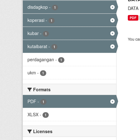
disdagkop
-
1
DATA
PDF
koperasi
-
1
kubar
-
1
You can
kutaibarat
-
1
perdagangan
-
1
ukm
-
1
Formats
PDF
-
1
XLSX
-
1
Licenses