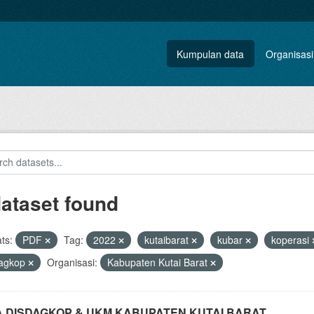
Kumpulan data
Organisasi
dataset found
ts:
PDF
Tag:
2022
kutaibarat
kubar
koperasi
dagkop
Organisasi:
Kabupaten Kutai Barat
A DISDAGKOP & UKM KABUPATEN KUTAI BARAT