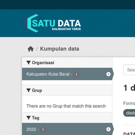
Skip to main content
Kumpulan data
Organisasi
Kabupaten Kutai Barat
-
1
1 
Grup
Forma
There are no Grup that match this search
dis
Tag
2022
-
1
DAT