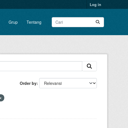
Log in
Grup
Tentang
Order by