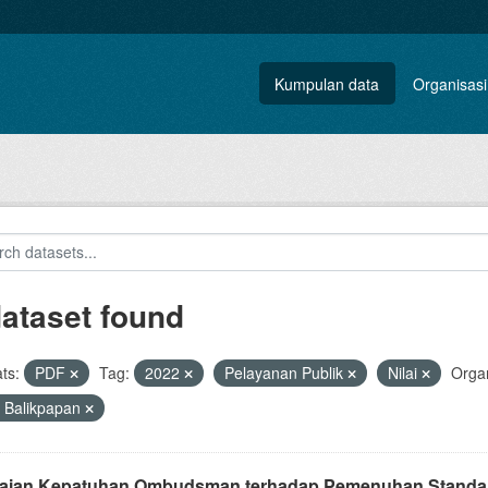
Kumpulan data
Organisasi
dataset found
ts:
PDF
Tag:
2022
Pelayanan Publik
Nilai
Organ
 Balikpapan
laian Kepatuhan Ombudsman terhadap Pemenuhan Standar