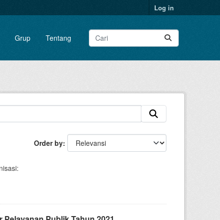
Log in
Grup
Tentang
Order by
isasi:
 Pelayanan Publik Tahun 2021