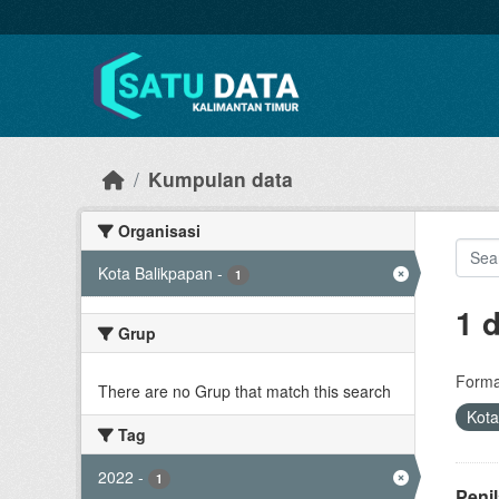
Skip to main content
Kumpulan data
Organisasi
Kota Balikpapan
-
1
1 
Grup
Forma
There are no Grup that match this search
Kota
Tag
2022
-
1
Peni