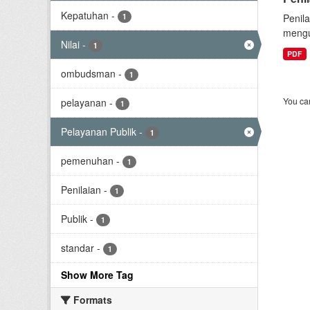
Kepatuhan
-
1
Penil
mengu
Nilai
-
1
PDF
ombudsman
-
1
You can
pelayanan
-
1
Pelayanan Publik
-
1
pemenuhan
-
1
Penilaian
-
1
Publik
-
1
standar
-
1
Show More Tag
Formats