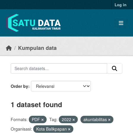
Skip to main content
Log in
Kumpulan data
Order by
1 dataset found
Formats:
PDF
Tag:
2022
akuntabilitas
Organisasi:
Kota Balikpapan