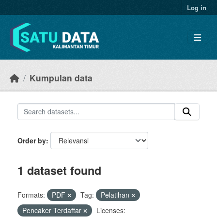
Skip to main content
Log in
Kumpulan data
Order by
1 dataset found
Formats:
PDF
Tag:
Pelatihan
Pencaker Terdaftar
Licenses: