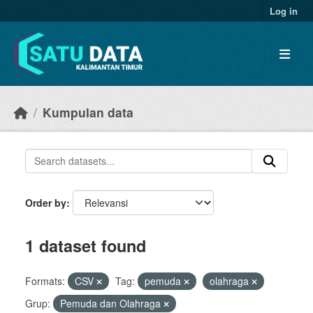
Skip to main content
Log in
Kumpulan data
Order by
1 dataset found
Formats:
CSV
Tag:
pemuda
olahraga
Grup:
Pemuda dan Olahraga