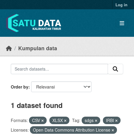
Skip to main content
Log in
Kumpulan data
Order by
1 dataset found
Formats:
CSV
XLSX
Tag:
sdgs
IRBI
Licenses:
Open Data Commons Attribution License