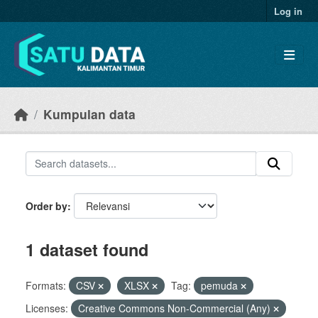
Skip to main content
Log in
Kumpulan data
Order by
1 dataset found
Formats:
CSV
XLSX
Tag:
pemuda
Licenses:
Creative Commons Non-Commercial (Any)