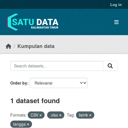
Skip to main content
Log in
Kumpulan data
Order by
1 dataset found
Formats:
CSV
.xlsx
Tag:
listrik
tangga