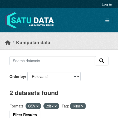
Skip to main content
Log in
Kumpulan data
Order by
2 datasets found
Formats:
CSV
.xlsx
Tag:
iklim
Filter Results