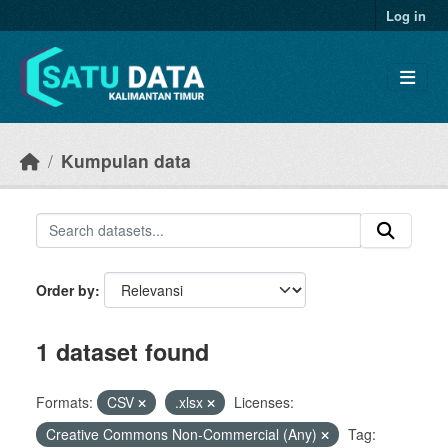
Skip to main content
Log in
Kumpulan data
Order by
1 dataset found
Formats:
CSV
.xlsx
Licenses:
Creative Commons Non-Commercial (Any)
Tag: