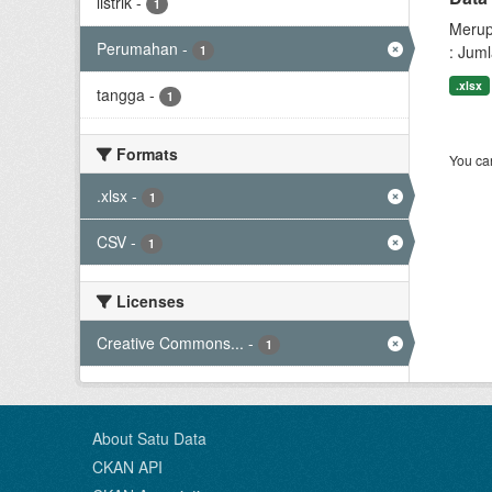
listrik
-
1
Merup
Perumahan
-
: Jum
1
.xlsx
tangga
-
1
Formats
You can
.xlsx
-
1
CSV
-
1
Licenses
Creative Commons...
-
1
About Satu Data
CKAN API