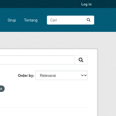
Log in
Grup
Tentang
Order by