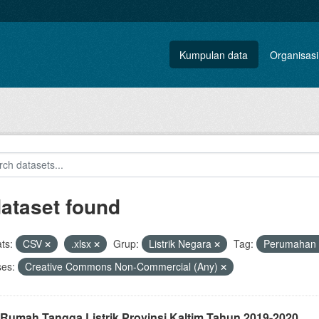
Kumpulan data
Organisasi
dataset found
ts:
CSV
.xlsx
Grup:
Listrik Negara
Tag:
Perumahan
ses:
Creative Commons Non-Commercial (Any)
 Rumah Tangga Listrik Provinsi Kaltim Tahun 2019-2020