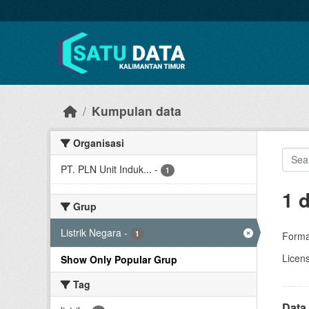
Skip to main content
Kumpulan data
Organisasi
PT. PLN Unit Induk...
-
1
1 
Grup
Listrik Negara
-
1
Forma
Licen
Show Only Popular Grup
Tag
Data