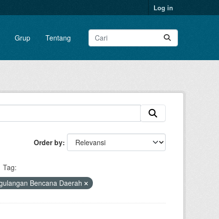
Log in
Grup
Tentang
Order by
Tag:
gulangan Bencana Daerah