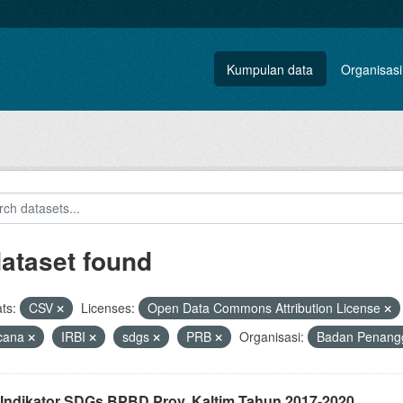
Kumpulan data
Organisasi
dataset found
ts:
CSV
Licenses:
Open Data Commons Attribution License
cana
IRBI
sdgs
PRB
Organisasi:
Badan Penang
 Indikator SDGs BPBD Prov. Kaltim Tahun 2017-2020