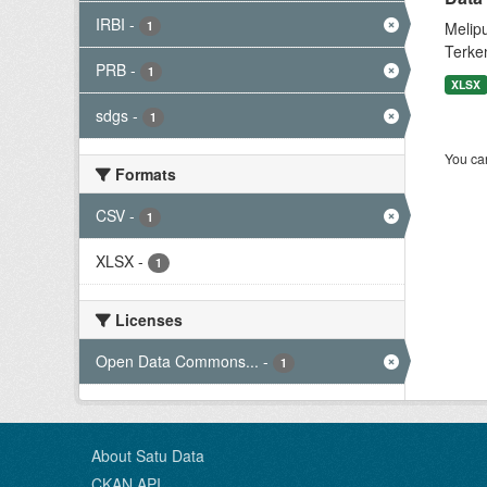
IRBI
-
1
Melip
Terke
PRB
-
1
XLSX
sdgs
-
1
You can
Formats
CSV
-
1
XLSX
-
1
Licenses
Open Data Commons...
-
1
About Satu Data
CKAN API