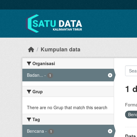
Skip to main content
Kumpulan data
Organisasi
Badan...
-
1
1 
Grup
Forma
There are no Grup that match this search
Ben
Tag
Bencana
-
1
Data