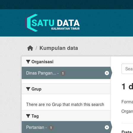
Skip to main content
Kumpulan data
Organisasi
Dinas Pangan...
-
1
1 
Grup
Forma
There are no Grup that match this search
Organi
Tag
Pertanian
-
1
Data