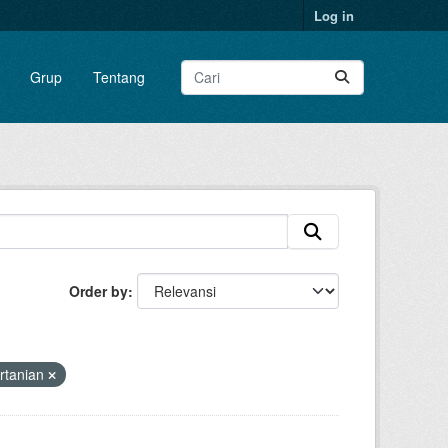
Log in
Grup
Tentang
Order by
rtanian