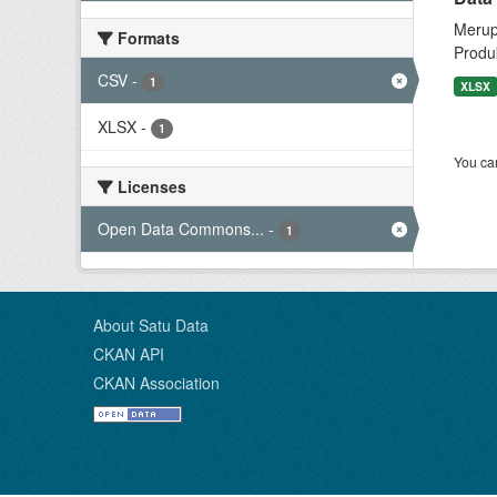
Merup
Formats
Produk
CSV
-
1
XLSX
XLSX
-
1
You can
Licenses
Open Data Commons...
-
1
About Satu Data
CKAN API
CKAN Association