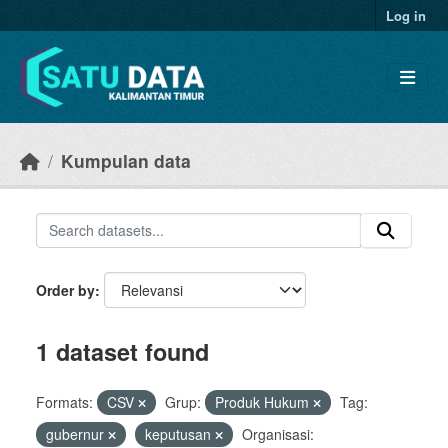
Skip to main content
Log in
Kumpulan data
Order by
1 dataset found
Formats:
CSV
Grup:
Produk Hukum
Tag:
gubernur
keputusan
Organisasi: