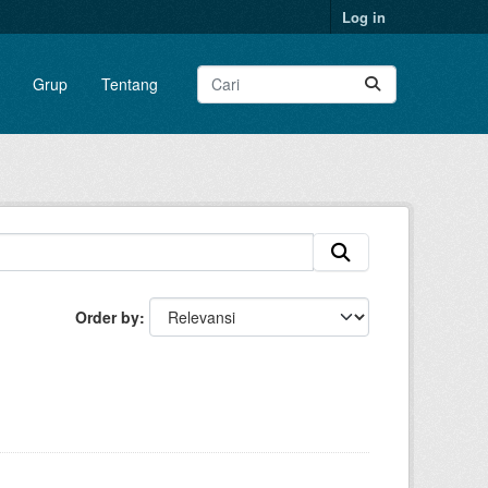
Log in
Grup
Tentang
Order by