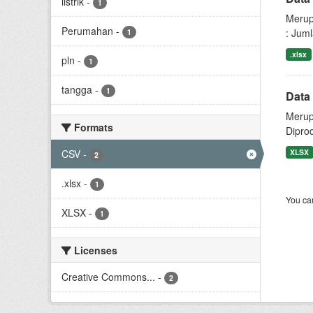
listrik
-
1
Merup
Perumahan
-
: Jum
1
.xlsx
pln
-
1
tangga
-
1
Data
Merupa
Formats
Dipro
CSV
-
XLSX
2
.xlsx
-
1
You can
XLSX
-
1
Licenses
Creative Commons...
-
2