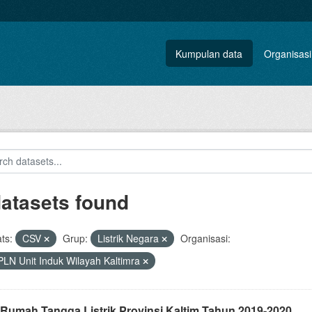
Kumpulan data
Organisasi
datasets found
ts:
CSV
Grup:
Listrik Negara
Organisasi:
PLN Unit Induk Wilayah Kaltimra
 Rumah Tangga Listrik Provinsi Kaltim Tahun 2019-2020