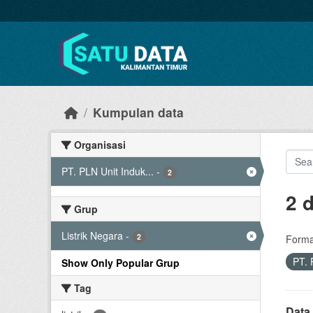
Skip to main content
Kumpulan data
Organisasi
PT. PLN Unit Induk...
-
2
2 
Grup
Listrik Negara
-
2
Forma
PT. 
Show Only Popular Grup
Tag
Data