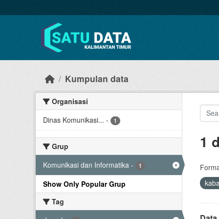
Skip to main content
Kumpulan data
Organisasi
Dinas Komunikasi...
-
1
1 
Grup
Komunikasi dan Informatika
-
1
Forma
kab
Show Only Popular Grup
Tag
Data