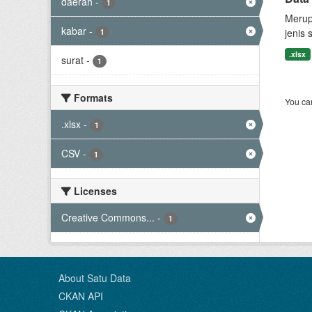
daerah
-
1
Merup
kabar
-
jenis 
1
.xlsx
surat
-
1
Formats
You can
.xlsx
-
1
CSV
-
1
Licenses
Creative Commons...
-
1
About Satu Data
CKAN API