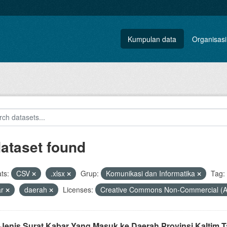
Kumpulan data
Organisasi
dataset found
ts:
CSV
.xlsx
Grup:
Komunikasi dan Informatika
Tag:
ar
daerah
Licenses:
Creative Commons Non-Commercial (
 Jenis Surat Kabar Yang Masuk ke Daerah Provinsi Kaltim 