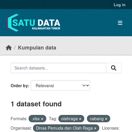
Skip to main content
Log in
Kumpulan data
Order by
1 dataset found
Formats:
.xlsx
Tag:
olahraga
cabang
Organisasi:
Dinas Pemuda dan Olah Raga
Licenses: