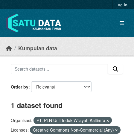
Skip to main content
Log in
Kumpulan data
Order by
1 dataset found
Organisasi:
PT. PLN Unit Induk Wilayah Kaltimra
Licenses:
Creative Commons Non-Commercial (Any)