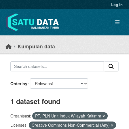
Skip to main content
Log in
Kumpulan data
Order by
1 dataset found
Organisasi:
PT. PLN Unit Induk Wilayah Kaltimra
Licenses:
Creative Commons Non-Commercial (Any)