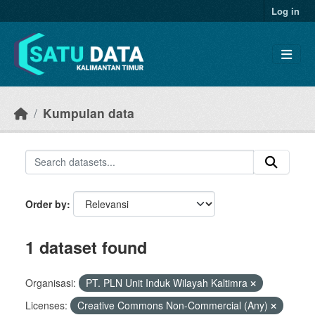
Skip to main content
Log in
Kumpulan data
Order by
1 dataset found
Organisasi:
PT. PLN Unit Induk Wilayah Kaltimra
Licenses:
Creative Commons Non-Commercial (Any)