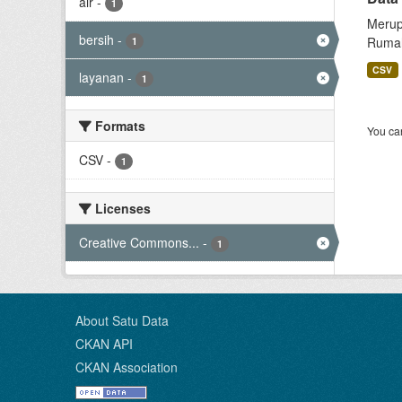
air
-
1
Merup
bersih
-
Rumah
1
CSV
layanan
-
1
Formats
You can
CSV
-
1
Licenses
Creative Commons...
-
1
About Satu Data
CKAN API
CKAN Association