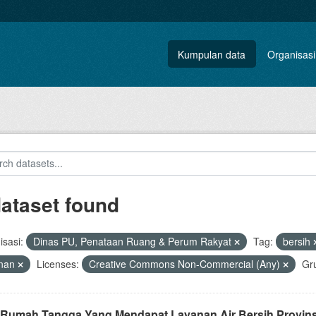
Kumpulan data
Organisasi
dataset found
sasi:
Dinas PU, Penataan Ruang & Perum Rakyat
Tag:
bersih
anan
Licenses:
Creative Commons Non-Commercial (Any)
Gr
 Rumah Tangga Yang Mendapat Layanan Air Bersih Provins