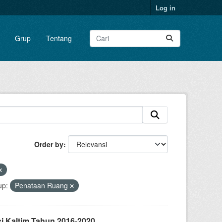
Log in
Grup
Tentang
Order by
up:
Penataan Ruang
i Kaltim Tahun 2016-2020