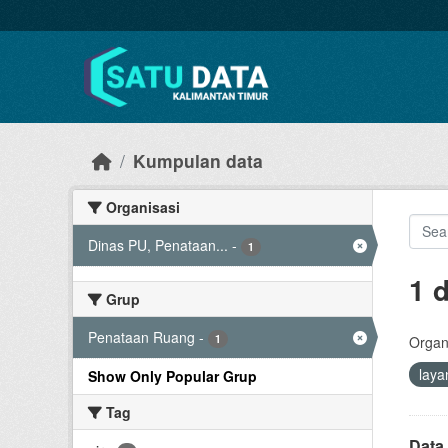
Skip to main content
Kumpulan data
Organisasi
Dinas PU, Penataan...
-
1
1 
Grup
Penataan Ruang
-
1
Organi
lay
Show Only Popular Grup
Tag
Data