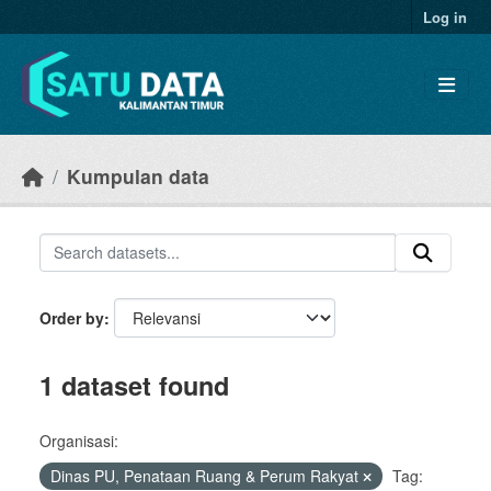
Skip to main content
Log in
Kumpulan data
Order by
1 dataset found
Organisasi:
Dinas PU, Penataan Ruang & Perum Rakyat
Tag: