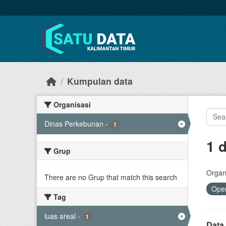
Skip to main content
Kumpulan data
Organisasi
Dinas Perkebunan
-
1
1 
Grup
Organi
There are no Grup that match this search
Open
Tag
luas areal
-
1
Data