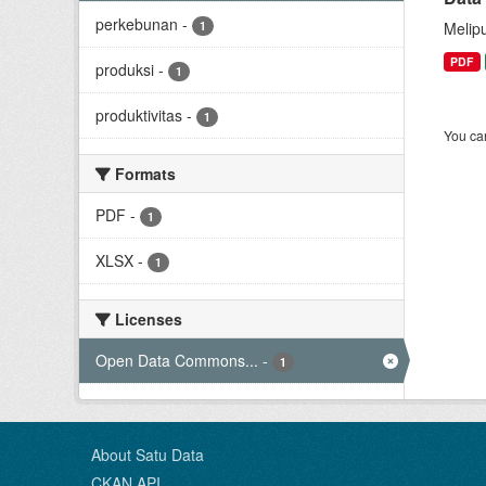
perkebunan
-
1
Melip
PDF
produksi
-
1
produktivitas
-
1
You can
Formats
PDF
-
1
XLSX
-
1
Licenses
Open Data Commons...
-
1
About Satu Data
CKAN API