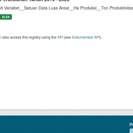
uti Variabel__Satuan Data Luas Areal__Ha Produksi__Ton Produktivit
XLSX
 also access this registry using the
API
(see
Dokumentasi API
).
P