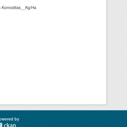
as Komoditas__Kg/Ha
owered by