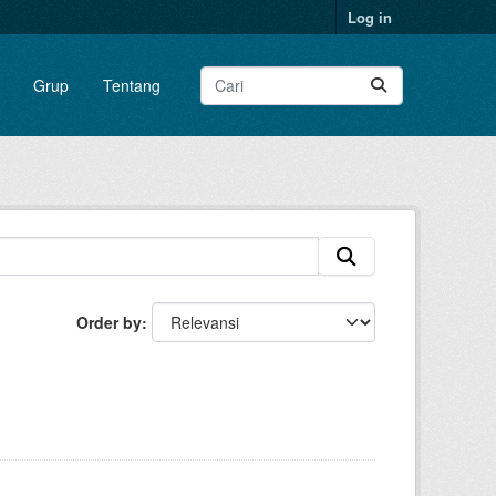
Log in
Grup
Tentang
Order by