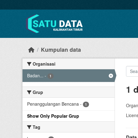
Skip to main content
Kumpulan data
Organisasi
Badan...
-
1
1 
Grup
Penanggulangan Bencana
-
1
Organi
Licen
Show Only Popular Grup
Tag
Data