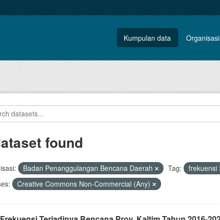
Kumpulan data
Organisasi
dataset found
sasi:
Badan Penanggulangan Bencana Daerah
Tag:
frekuensi
ses:
Creative Commons Non-Commercial (Any)
 Frekuensi Terjadinya Bencana Prov. Kaltim Tahun 2016-20