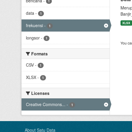
bencana
-
1
Merup
data
-
Banjir
1
XLSX
frekuensi
-
1
longsor
-
1
You can
Formats
CSV
-
1
XLSX
-
1
Licenses
Creative Commons...
-
1
About Satu Data