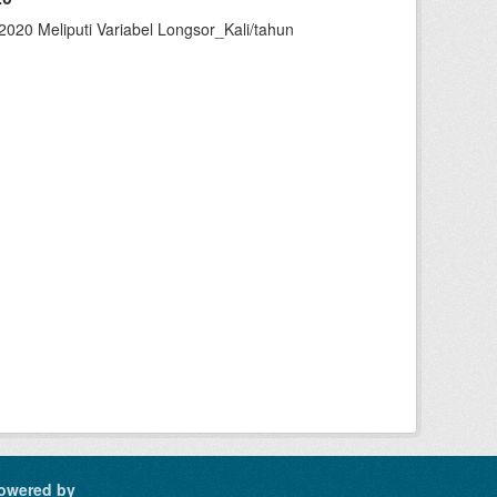
020 Meliputi Variabel Longsor_Kali/tahun
owered by