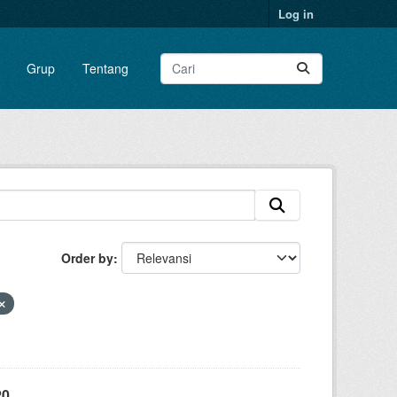
Log in
Grup
Tentang
Order by
20