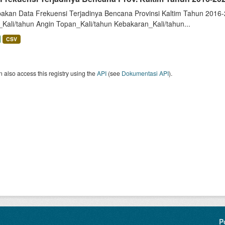
akan Data Frekuensi Terjadinya Bencana Provinsi Kaltim Tahun 2016-2
_Kali/tahun Angin Topan_Kali/tahun Kebakaran_Kali/tahun...
CSV
 also access this registry using the
API
(see
Dokumentasi API
).
P