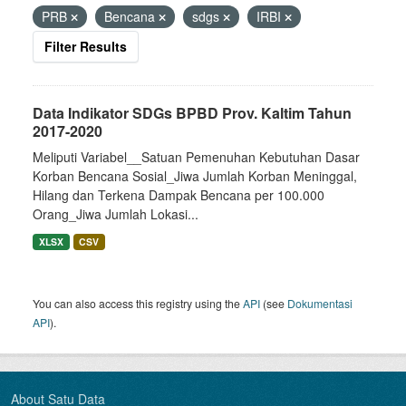
PRB
Bencana
sdgs
IRBI
Filter Results
Data Indikator SDGs BPBD Prov. Kaltim Tahun
2017-2020
Meliputi Variabel__Satuan Pemenuhan Kebutuhan Dasar
Korban Bencana Sosial_Jiwa Jumlah Korban Meninggal,
Hilang dan Terkena Dampak Bencana per 100.000
Orang_Jiwa Jumlah Lokasi...
XLSX
CSV
You can also access this registry using the
API
(see
Dokumentasi
API
).
About Satu Data