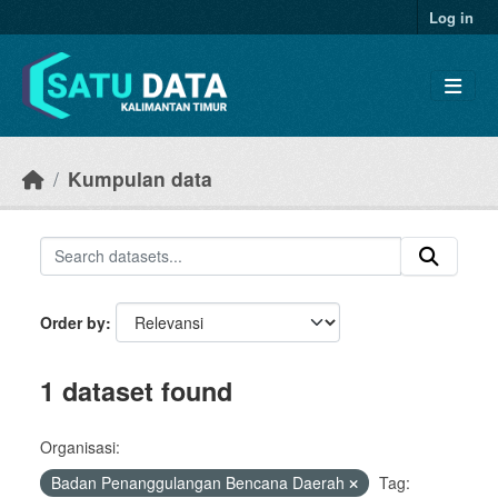
Skip to main content
Log in
Kumpulan data
Order by
1 dataset found
Organisasi:
Badan Penanggulangan Bencana Daerah
Tag: