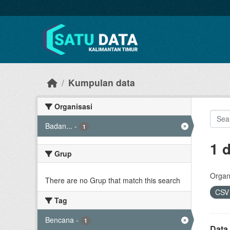
Skip to main content
Kumpulan data
Organisasi
Badan...
-
1
1 
Grup
Organi
There are no Grup that match this search
CS
Tag
Bencana
-
1
Data