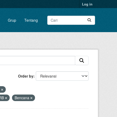
Log in
Grup
Tentang
Order by
X
RB
Bencana