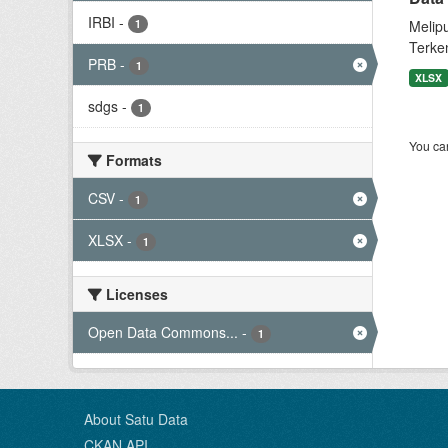
IRBI
-
1
Melip
Terke
PRB
-
1
XLSX
sdgs
-
1
You can
Formats
CSV
-
1
XLSX
-
1
Licenses
Open Data Commons...
-
1
About Satu Data
CKAN API