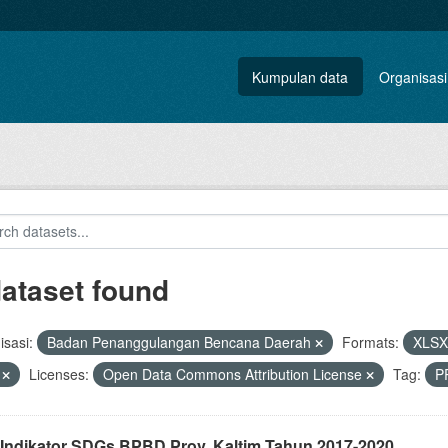
Kumpulan data
Organisasi
dataset found
sasi:
Badan Penanggulangan Bencana Daerah
Formats:
XLS
V
Licenses:
Open Data Commons Attribution License
Tag:
P
 Indikator SDGs BPBD Prov. Kaltim Tahun 2017-2020