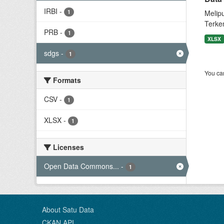
IRBI
-
1
Melip
Terke
PRB
-
1
XLSX
sdgs
-
1
You can
Formats
CSV
-
1
XLSX
-
1
Licenses
Open Data Commons...
-
1
About Satu Data
CKAN API