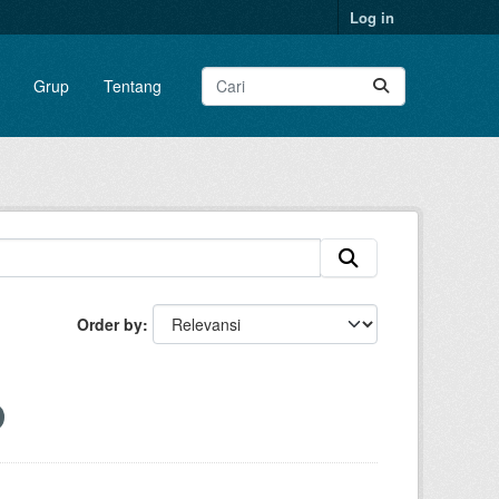
Log in
Grup
Tentang
Order by