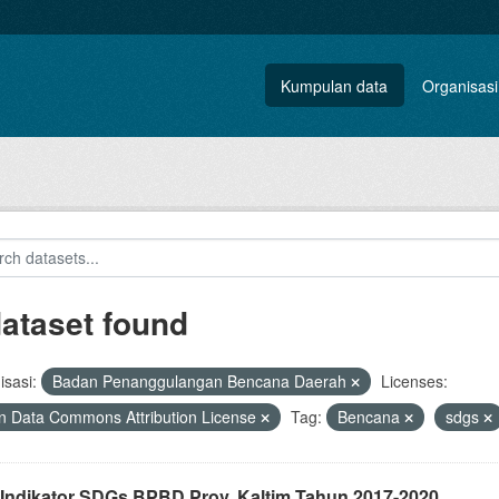
Kumpulan data
Organisasi
dataset found
sasi:
Badan Penanggulangan Bencana Daerah
Licenses:
 Data Commons Attribution License
Tag:
Bencana
sdgs
 Indikator SDGs BPBD Prov. Kaltim Tahun 2017-2020