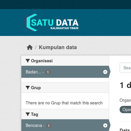
Skip to main content
Kumpulan data
Organisasi
Badan...
-
1
1 
Grup
Organi
There are no Grup that match this search
Open
Tag
Bencana
-
1
Data