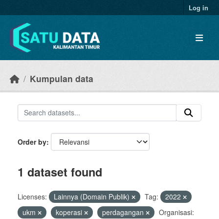
Skip to main content
Log in
Kumpulan data
Order by
1 dataset found
Licenses:
Lainnya (Domain Publik)
Tag:
2022
ukm
koperasi
perdagangan
Organisasi: