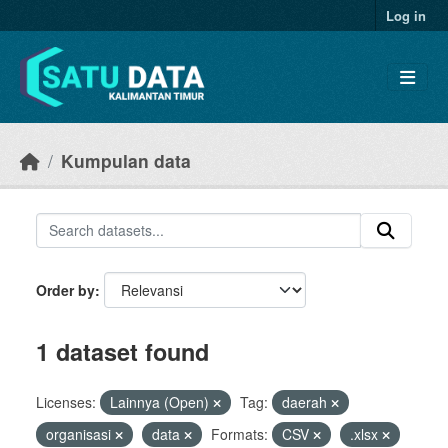
Skip to main content
Log in
Kumpulan data
Order by
1 dataset found
Licenses:
Lainnya (Open)
Tag:
daerah
organisasi
data
Formats:
CSV
.xlsx