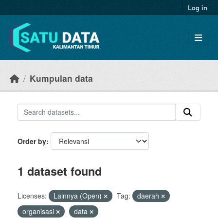
Skip to main content
Log in
Kumpulan data
Order by
1 dataset found
Licenses:
Lainnya (Open)
Tag:
daerah
organisasi
data