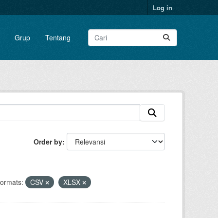
Log in
Grup
Tentang
Order by
ormats:
CSV
XLSX