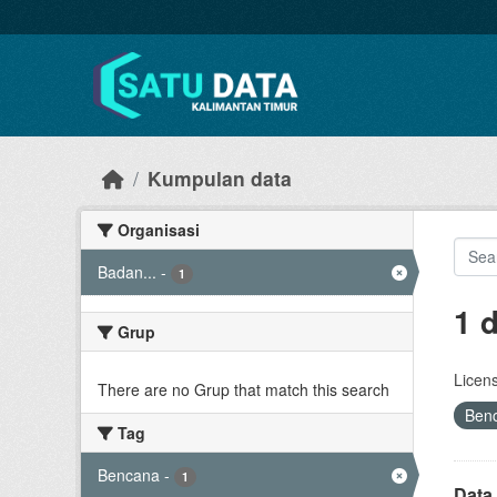
Skip to main content
Kumpulan data
Organisasi
Badan...
-
1
1 
Grup
Licen
There are no Grup that match this search
Ben
Tag
Bencana
-
1
Data