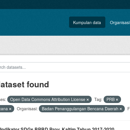
Kumpulan data
Organisasi
dataset found
ses:
Open Data Commons Attribution License
Tag:
PRB
cana
Organisasi:
Badan Penanggulangan Bencana Daerah
F
 Indikator SDGs BPBD Prov. Kaltim Tahun 2017-2020