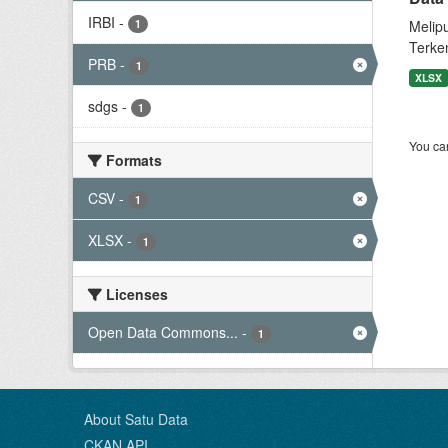
IRBI
-
1
Melip
Terke
PRB
-
1
XLSX
sdgs
-
1
You can
Formats
CSV
-
1
XLSX
-
1
Licenses
Open Data Commons...
-
1
About Satu Data
CKAN API