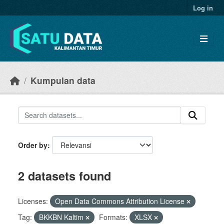
Skip to main content
Log in
Kumpulan data
Order by
2 datasets found
Licenses:
Open Data Commons Attribution License
Tag:
BKKBN Kaltim
Formats:
XLSX