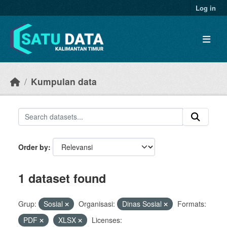
Skip to main content
Log in
Kumpulan data
Order by
1 dataset found
Grup:
Sosial
Organisasi:
Dinas Sosial
Formats:
PDF
XLSX
Licenses: