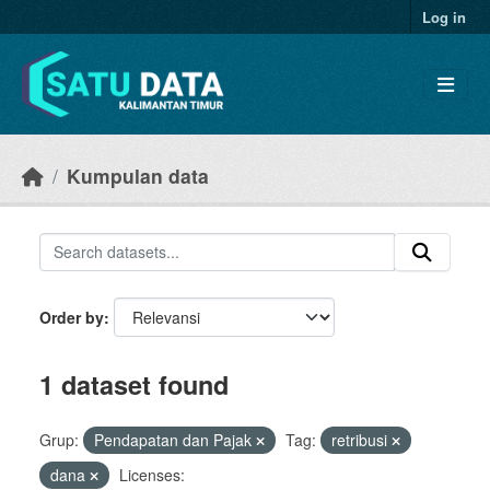
Skip to main content
Log in
Kumpulan data
Order by
1 dataset found
Grup:
Pendapatan dan Pajak
Tag:
retribusi
dana
Licenses: