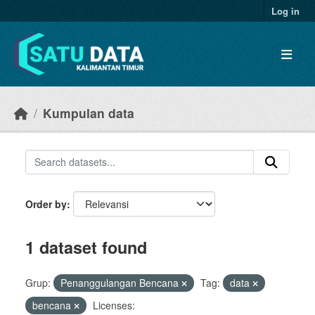
Skip to main content
Log in
Kumpulan data
Order by
1 dataset found
Grup:
Penanggulangan Bencana
Tag:
data
bencana
Licenses: