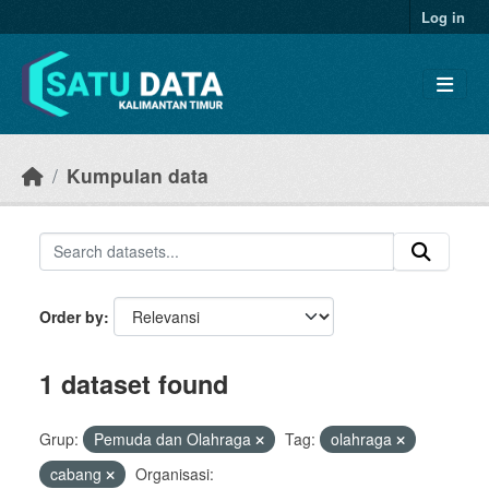
Skip to main content
Log in
Kumpulan data
Order by
1 dataset found
Grup:
Pemuda dan Olahraga
Tag:
olahraga
cabang
Organisasi: