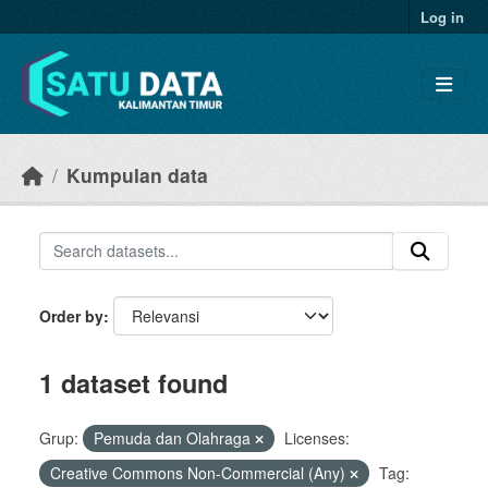
Skip to main content
Log in
Kumpulan data
Order by
1 dataset found
Grup:
Pemuda dan Olahraga
Licenses:
Creative Commons Non-Commercial (Any)
Tag: