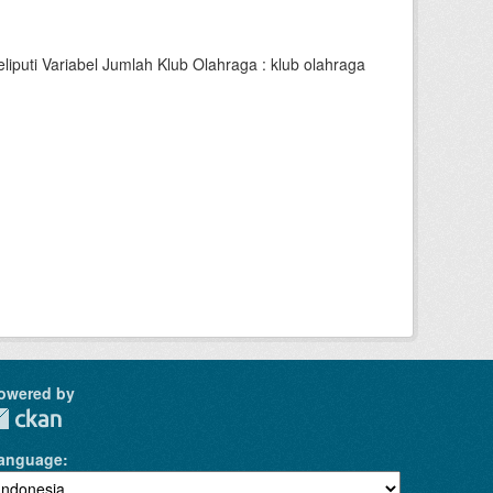
uti Variabel Jumlah Klub Olahraga : klub olahraga
owered by
anguage