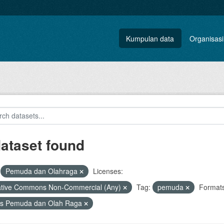
Kumpulan data
Organisasi
dataset found
Pemuda dan Olahraga
Licenses:
ative Commons Non-Commercial (Any)
Tag:
pemuda
Formats
as Pemuda dan Olah Raga