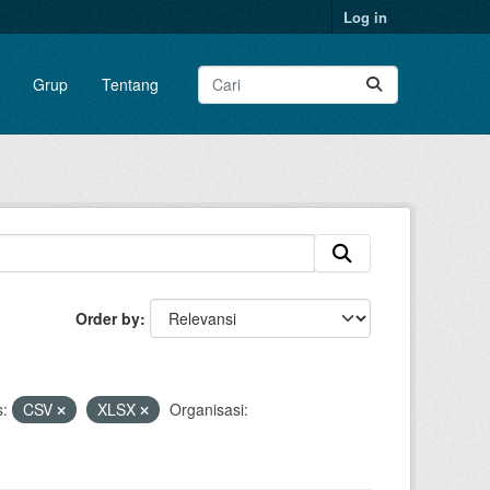
Log in
Grup
Tentang
Order by
:
CSV
XLSX
Organisasi: