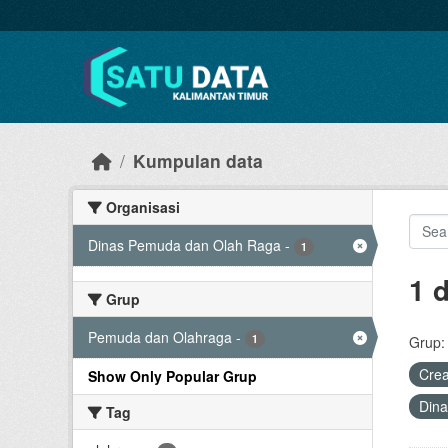
Skip to main content
Kumpulan data
Organisasi
Dinas Pemuda dan Olah Raga
-
1
1 
Grup
Pemuda dan Olahraga
-
1
Grup:
Cre
Show Only Popular Grup
Din
Tag