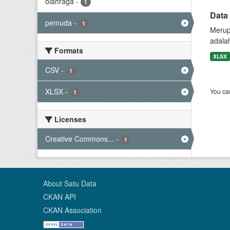
olahraga
-
1
Data
pemuda
-
1
Merup
adala
Formats
XLSX
CSV
-
1
XLSX
-
You can
1
Licenses
Creative Commons...
-
1
About Satu Data
CKAN API
CKAN Association