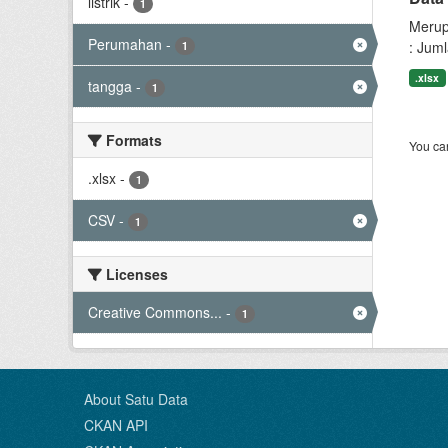
listrik
-
1
Merup
Perumahan
-
: Jum
1
.xlsx
tangga
-
1
Formats
You can
.xlsx
-
1
CSV
-
1
Licenses
Creative Commons...
-
1
About Satu Data
CKAN API