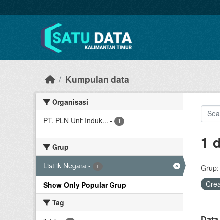
Skip to main content
Kumpulan data
Organisasi
PT. PLN Unit Induk...
-
1
1 
Grup
Listrik Negara
-
1
Grup:
Cre
Show Only Popular Grup
Tag
Data