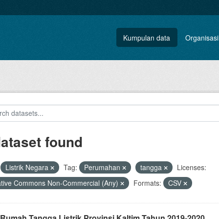
Kumpulan data
Organisasi
dataset found
Listrik Negara
Tag:
Perumahan
tangga
Licenses:
ative Commons Non-Commercial (Any)
Formats:
CSV
 Rumah Tangga Listrik Provinsi Kaltim Tahun 2019-2020