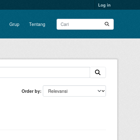
Log in
Grup
Tentang
Order by