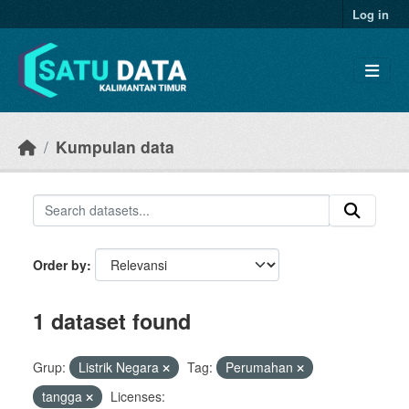
Skip to main content
Log in
Kumpulan data
Order by
1 dataset found
Grup:
Listrik Negara
Tag:
Perumahan
tangga
Licenses: