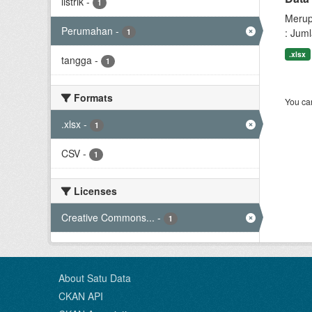
listrik
-
1
Merup
Perumahan
-
: Jum
1
.xlsx
tangga
-
1
Formats
You can
.xlsx
-
1
CSV
-
1
Licenses
Creative Commons...
-
1
About Satu Data
CKAN API