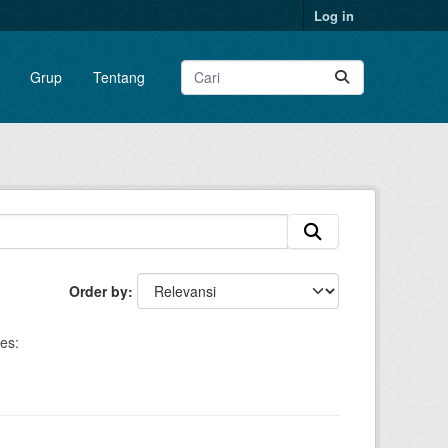
Log in
Grup
Tentang
Order by
es: