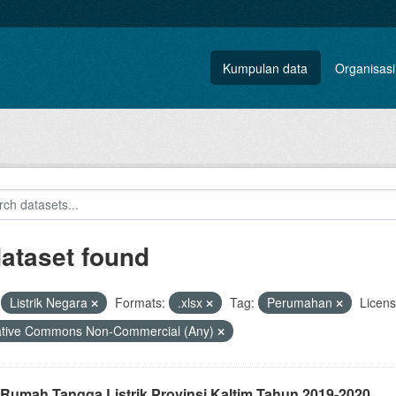
Kumpulan data
Organisasi
dataset found
Listrik Negara
Formats:
.xlsx
Tag:
Perumahan
Licens
ative Commons Non-Commercial (Any)
 Rumah Tangga Listrik Provinsi Kaltim Tahun 2019-2020