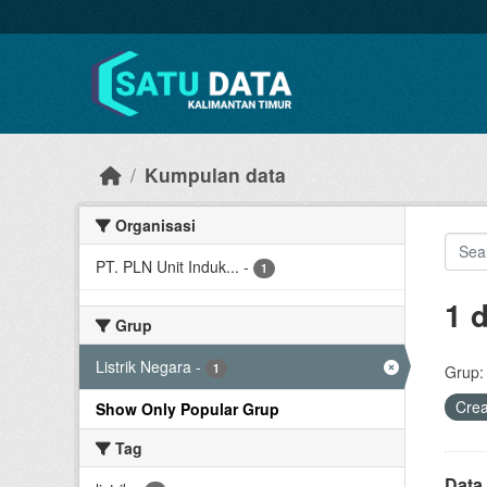
Skip to main content
Kumpulan data
Organisasi
PT. PLN Unit Induk...
-
1
1 
Grup
Listrik Negara
-
1
Grup:
Cre
Show Only Popular Grup
Tag
Data