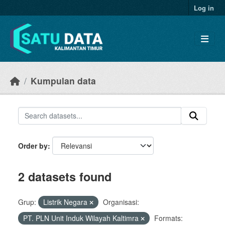
Skip to main content
Log in
Kumpulan data
Order by
2 datasets found
Grup:
Listrik Negara
Organisasi:
PT. PLN Unit Induk Wilayah Kaltimra
Formats: