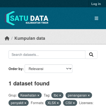
Skip to main content
Log in
Kumpulan data
Order by
1 dataset found
Grup:
Kesehatan
Tag:
tbc
penanganan
penyakit
Formats:
XLSX
CSV
Licenses: